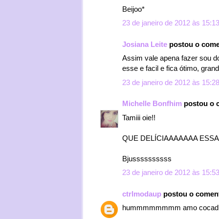
Beijoo*
23 de janeiro de 2012 às 15:1
Josiana Leite
postou o come
Assim vale apena fazer sou d
esse e facil e fica ótimo, gran
23 de janeiro de 2012 às 15:2
Michelle Bonfhim
postou o 
Tamiii oie!!
QUE DELÍCIAAAAAAA ESSA
Bjussssssssss
23 de janeiro de 2012 às 15:5
ctrlmodaup
postou o comen
hummmmmmmm amo cocadinh