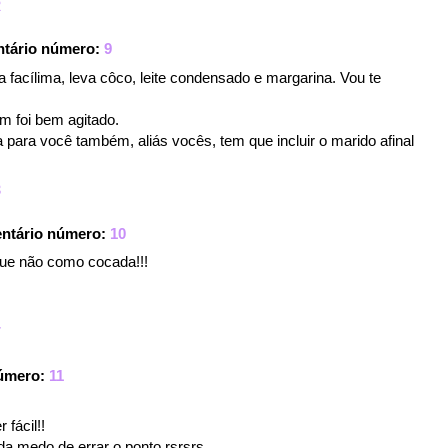
2
tário número:
9
 facílima, leva côco, leite condensado e margarina. Vou te
 foi bem agitado.
para você também, aliás vocês, tem que incluir o marido afinal
3
ntário número:
10
ue não como cocada!!!
7
número:
11
 fácil!!
 da medo de errar o ponto rsrsrs