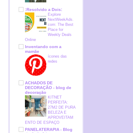
:Resolvido a Dois:
Explore
NextWeekAds.
com: The Best
Place for
Weekly Deals
Online
Inventando com a
mamãe
ícones das
redes
ACHADOS DE
DECORAÇÃO - blog de
decoração
KITNET
PERFEITA:
27M2 DE PURA
BELEZA E
APROVEITAM
ENTO DE ESPAÇO
PANELATERAPIA - Blog