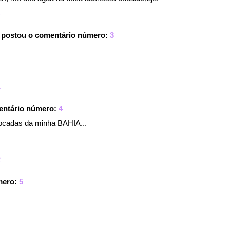
4
postou o comentário número:
3
1
entário número:
4
ocadas da minha BAHIA...
2
mero:
5