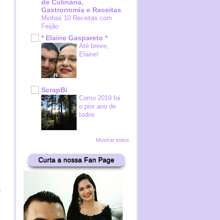
de Culinária,
Gastronomia e Receitas
Minhas 10 Receitas com
Feijão
* Elaine Gaspareto *
Até breve,
Elaine!
ScrapBi
Como 2019 foi
o pior ano de
todos
Mostrar todos
Curta a nossa Fan Page