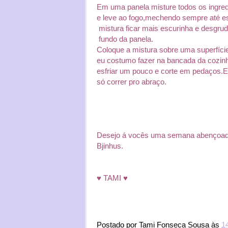
Em uma panela misture todos os ingred
e leve ao fogo,mechendo sempre até e
mistura
ficar mais escurinha e desgrud
fundo da panela.
Coloque a mistura sobre uma superfície 
eu costumo fazer na bancada da cozin
esfriar um pouco e corte em pedaços.E
só correr pro abraço.
Desejo á vocês uma semana abençoad
Bjinhus.
♥ TAMI ♥
Postado por
Tami Fonseca Sousa
às
1