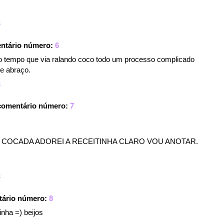
3
ntário número:
6
o tempo que via ralando coco todo um processo complicado
de abraço.
8
comentário número:
7
 COCADA ADOREI A RECEITINHA CLARO VOU ANOTAR.
3
tário número:
8
a =) beijos