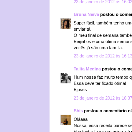
23 de janeiro de 2012 às 16:0
Bruna Neiva
postou o comen
Super fácil, também tenho uma
enviar tá.
O meu final de semana também
Beijinhos e uma ótima semana 
vocês já são uma família.
23 de janeiro de 2012 às 16:1
Talita Medina
postou o come
Hum nossa faz muito tempo q
Essa deve ter ficado ótima!
Bjusss
23 de janeiro de 2012 às 18:3
Shis
postou o comentário 
Oláaaa
Nossa, essa receita parece ser
Vou tentar fazer pro noivo, só