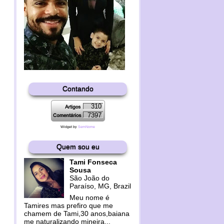
Contando
310
7397
Widget by
SemNome
Quem sou eu
Tami Fonseca
Sousa
São João do
Paraíso, MG, Brazil
Meu nome é
Tamires mas prefiro que me
chamem de Tami,30 anos,baiana
me naturalizando mineira...