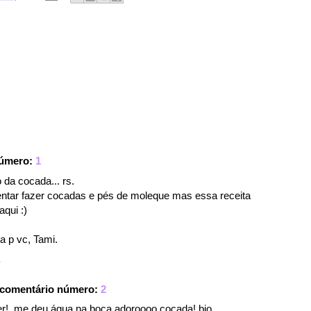
número:
1
 da cocada... rs.
ntar fazer cocadas e pés de moleque mas essa receita
aqui :)
a p vc, Tami.
1
 comentário número:
2
er!, me deu água na boca adoroooo cocada!,bjo.