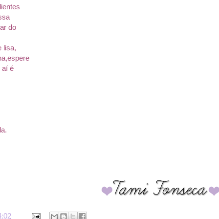
ientes
ssa
ar do
lisa,
ha,espere
 aí é
a.
4:02