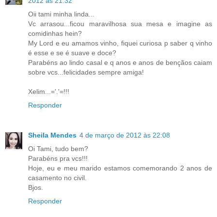
2012 às 21:32
Oii tami minha linda...
Vc arrasou...ficou maravilhosa sua mesa e imagine as
comidinhas hein?
My Lord e eu amamos vinho, fiquei curiosa p saber q vinho
é esse e se é suave e doce?
Parabéns ao lindo casal e q anos e anos de bençãos caiam
sobre vcs...felicidades sempre amiga!
Xelim...='.'=!!!
Responder
Sheila Mendes
4 de março de 2012 às 22:08
Oi Tami, tudo bem?
Parabéns pra vcs!!!
Hoje, eu e meu marido estamos comemorando 2 anos de
casamento no civil.
Bjos.
Responder