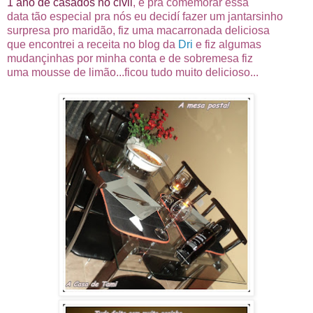
1 ano de casados no civil
, e pra comemorar essa
data tão especial pra nós eu decidí fazer um jantarsinho
surpresa pro maridão, fiz uma macarronada deliciosa
que encontrei a receita no blog da
Dri
e fiz algumas
mudançinhas por minha conta e de sobremesa fiz
uma mousse de limão...ficou tudo muito delicioso...