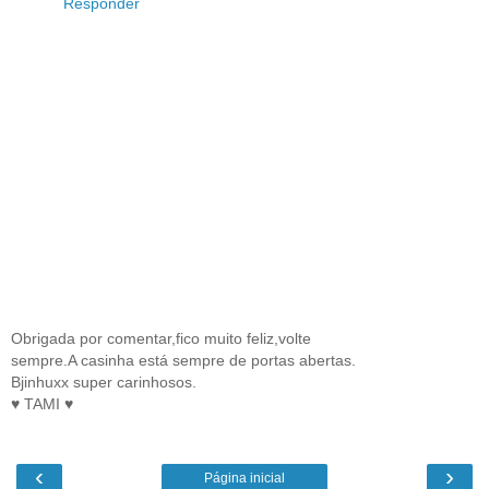
Responder
Obrigada por comentar,fico muito feliz,volte
sempre.A casinha está sempre de portas abertas.
Bjinhuxx super carinhosos.
♥ TAMI ♥
‹
›
Página inicial