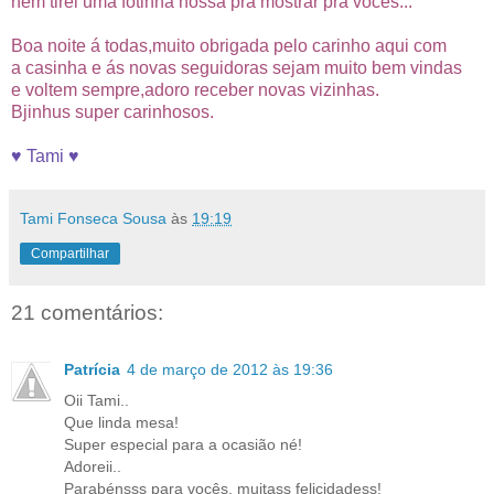
nem tirei uma fotinha nossa pra mostrar pra vocês...
Boa noite á todas,muito obrigada pelo carinho aqui com
a casinha e ás novas seguidoras sejam muito bem vindas
e voltem sempre,adoro receber novas vizinhas.
Bjinhus super carinhosos.
♥ Tami ♥
Tami Fonseca Sousa
às
19:19
Compartilhar
21 comentários:
Patrícia
4 de março de 2012 às 19:36
Oii Tami..
Que linda mesa!
Super especial para a ocasião né!
Adoreii..
Parabénsss para vocês, muitass felicidadess!