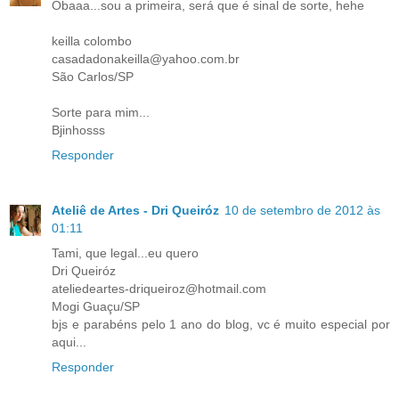
Obaaa...sou a primeira, será que é sinal de sorte, hehe
keilla colombo
casadadonakeilla@yahoo.com.br
São Carlos/SP
Sorte para mim...
Bjinhosss
Responder
Ateliê de Artes - Dri Queiróz
10 de setembro de 2012 às
01:11
Tami, que legal...eu quero
Dri Queiróz
ateliedeartes-driqueiroz@hotmail.com
Mogi Guaçu/SP
bjs e parabéns pelo 1 ano do blog, vc é muito especial por
aqui...
Responder