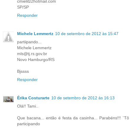
cmielitz2hotmail.com
SP/SP
Responder
Michele Lemmertz
10 de setembro de 2012 às 15:47
partiipando...
Michele Lemmertz
mls@tj.rs.gov.br
Novo Hamburgo/RS
Bjssss
Responder
Érika Costurarte
10 de setembro de 2012 às 16:13
Olá!! Tami..
Que bacana... então é festa da casinha... Parabéns!!! `Tô
participando